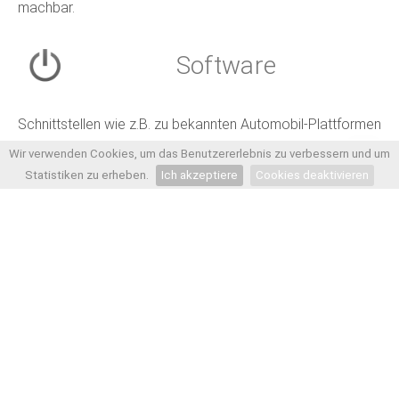
machbar.
Software
Schnittstellen wie z.B. zu bekannten Automobil-Plattformen
Wir verwenden Cookies, um das Benutzererlebnis zu verbessern und um
Erstellen und versenden Sie Newsletter oder nutzen Sie
Statistiken zu erheben.
Ich akzeptiere
Cookies deaktivieren
unser integriertes Shopsystem
Individuelle Softwareerstellung und Einbindung in Ihre
Website möglich!
Marketing
Gestalten Sie mit CUMODIS eigene Druckvorlagen wie z.B.:
Visitenkarten, Briefpapier, Flyer oder Firmenbroschüren